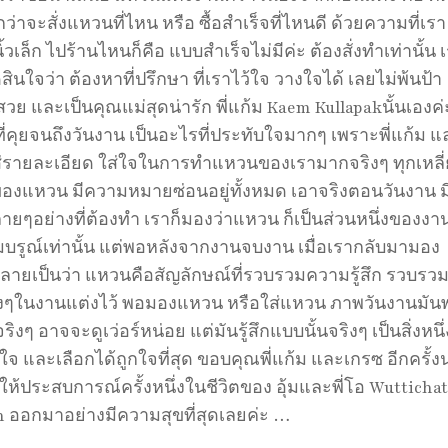
่าจะสั่งแหวนที่ไหน หรือ ซื้อสำเร็จที่ไหนดี ด้วยความที่เรา
้วเล็ก ไปร้านไหนก็คือ แบบสำเร็จไม่มีค่ะ ต้องสั่งทำเท่านั้น 
สินใจว่า ต้องหาที่ปรึกษา ที่เราไว้ใจ วางใจได้ เลยไม่พ้นป้า
สวย และเป็นคุณแม่สุดน่ารัก พี่แก้ม Kaem Kullapakนั้นเองค่
ี่คุยจนถึงวันงาน เป็นอะไรที่ประทับใจมากๆ เพราะพี่แก้ม แ
ส่รายละเอียด ใส่ใจในการทำแหวนของเรามากจริงๆ ทุกเหลี
ของแหวน มีความหมายซ่อนอยู่ทั้งหมด เอาจริงตอนวันงาน ม
ยๆอย่างที่ต้องทำ เราก็มองว่าแหวน ก็เป็นส่วนหนึ่งของงานท
บรูณ์เท่านั้น แต่พอหลังจากงานจบงาน เมื่อเรากลับมามอง
ายเป็นว่า แหวนคือสัญลักษณ์ที่รวบรวมความรู้สึก รวบรว
งๆในงานแต่งไว้ พอมองแหวน หรือใส่แหวน ภาพวันงานมันพุ
งๆ อาจจะดูเว่อร์หน่อย แต่มันรู้สึกแบบนั้นจริงๆ เป็นสิ่งหนึ่ง
มิใจ และเลือกได้ถูกใจที่สุด ขอบคุณพี่แก้ม และเกรซ อีกครั้ง
ำให้ประสบการณ์ครั้งหนึ่งในชีวิตของ อุ้มและพี่โอ Wuttichat
n ออกมาอย่างมีความสุขที่สุดเลยค่ะ …