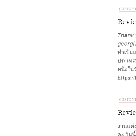
CUSTOM
Revie
𝘛𝘩𝘢𝘯𝘬 
𝘨𝘦𝘰𝘳
ทำเป็นแ
ประเทศจ
หนึ่งใน
https://
CUSTOM
Revie
งานแต่ง
คะ วันน