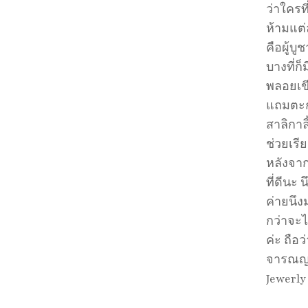
ว่าใครท
ห้ามแต่
คือผู้บ
บางที่ก
พลอยเข
แถมตะกร
สาลิกาล
ช่วยเรี
หลังจา
ที่ดีนะ
ค่ายนึง
กว่าจะ
ค่ะ ถือ
จารณญาน
Jewerly