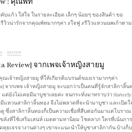
w : คุณพัท
ับแก้ว ใส่ใจ ในรายละเอียด เล็กๆ น้อยๆ ของสินค้า ขอ
ีวิวน่ารักจากคุณพัทมากๆค่า #ใจฟู #รีวิวแหวนนพเก้าตามพ
S
,
REVIEW
ka Review] จากเพจเจ้าหญิงสายมู
ณเจ้าหญิงสายมู ที่ให้เกียรติแบรนด์ของเรามากๆค่า
s] จากเพจ เจ้าหญิงสายมู จะบอกว่าเป็นคนที่รู้จักสาลิกาลิ้
 แต่ยังไม่เคยมีมาบูชาเลยค่ะ จนกระทั่งมาทราบว่า Sisterly
 มีแหวนสาลิกาลิ้นทอง จึงไม่พลาดที่จะนำมาบูชา และเปิดใ
ดู ซึ่งสาลิกาลิ้นทองก็เป็นความเชื่อที่สืบต่อกันมาแต่โบราณ 
ขลังที่ใช้เสริมเสน่ห์ เมตตามหานิยม โชคลาภ ใครที่เน้นกา
ูดคุยเจรจางานต่างๆ เขาจะแนะนำให้บูชาสาลิกากัน บ้างก็