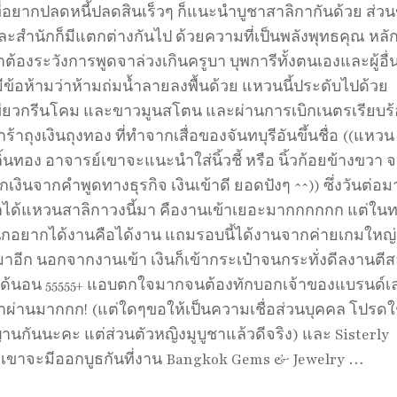
ี่อยากปลดหนี้ปลดสินเร็วๆ ก็แนะนำบูชาสาลิกากันด้วย ส่วน
ละสำนักก็มีแตกต่างกันไป ด้วยความที่เป็นพลังพุทธคุณ หลั
ูชาต้องระวังการพูดจาล่วงเกินครูบา บุพการีทั้งตนเองและผู้อื่
็มีข้อห้ามว่าห้ามถ่มน้ำลายลงพื้นด้วย แหวนนี้ประดับไปด้วย
ียวกรีนโคม และขาวมูนสโตน และผ่านการเบิกเนตรเรียบร
้าถุงเงินถุงทอง ที่ทำจากเสื่อของจันทบุรีอันขึ้นชื่อ ((แหวน
ิ้นทอง อาจารย์เขาจะแนะนำใส่นิ้วชี้ หรือ นิ้วก้อยข้างขวา 
ยกเงินจากคำพูดทางธุรกิจ เงินเข้าดี ยอดปังๆ ^^)) ซึ่งวันต่อม
กได้แหวนสาลิกาวงนี้มา คืองานเข้าเยอะมากกกกกก แต่ใน
 นึกอยากได้งานคือได้งาน แถมรอบนี้ได้งานจากค่ายเกมใหญ่
มาอีก นอกจากงานเข้า เงินก็เข้ากระเป๋าจนกระทั่งดีลงานตี
ได้นอน 55555+ แอบตกใจมากจนต้องทักบอกเจ้าของแบรนด์เ
ว่าผ่านมากกก! (แต่ใดๆขอให้เป็นความเชื่อส่วนบุคคล โปรดใช
กันนะคะ แต่ส่วนตัวหญิงมูบูชาแล้วดีจริง) และ Sisterly
 เขาจะมีออกบูธกันที่งาน Bangkok Gems & Jewelry …