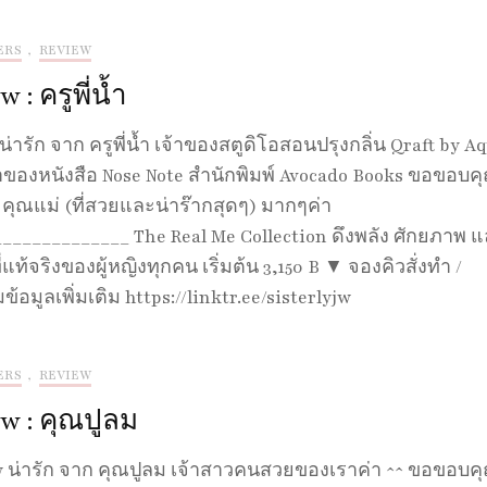
ERS
,
REVIEW
 : ครูพี่น้ำ
น่ารัก จาก ครูพี่น้ำ เจ้าของสตูดิโอสอนปรุงกลิ่น Qraft by A
าของหนังสือ Nose Note สำนักพิมพ์ Avocado Books ขอขอบคุ
 คุณแม่ (ที่สวยและน่าร๊ากสุดๆ) มากๆค่า
_____________ The Real Me Collection ดึงพลัง ศักยภาพ 
่แท้จริงของผู้หญิงทุกคน เริ่มต้น 3,150 B ▼ จองคิวสั่งทำ /
้อมูลเพิ่มเติม https://linktr.ee/sisterlyjw
ERS
,
REVIEW
w : คุณปูลม
 น่ารัก จาก คุณปูลม เจ้าสาวคนสวยของเราค่า ^^ ขอขอบค