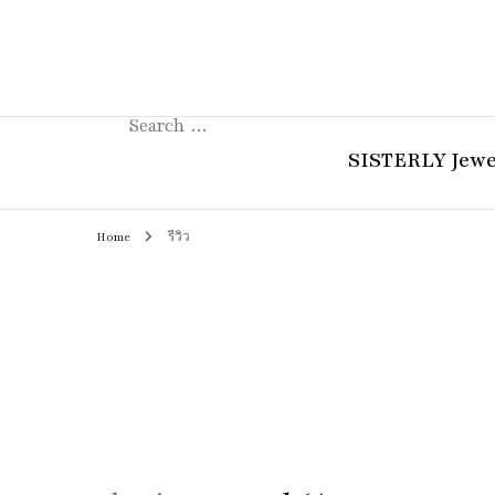
Search
for:
SISTERLY Jewe
Home
รีวิว
COLLECTION
REVIEW
GUIDE
STORIES