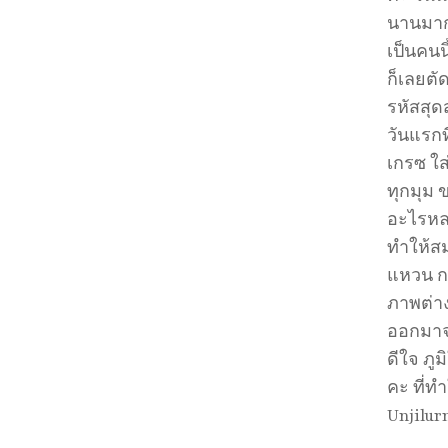
นานมากว
เป็นคนนิ
ก็เลยตัด
รหัสสุด
วันแรกท
เกรซ ใ
ทุกมุม 
อะไรหลา
ทำให้สม
แหวน กล
ภาพต่า
ออกมาจริ
ดีใจ ภู
คะ ที่ท
Unjilur