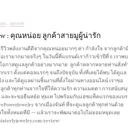
ERS
,
REVIEW
w : คุณหน่อย ลูกค้าสายมูผู้น่ารัก
ีวิวพลังงานดีดีจากคุณหน่อยมากๆ ค่า กำลังใจ จากลูกค้าม
่อเรามากมายจริงๆ ในวันนี้ที่แบรนด์เราก้าวเข้าปีที่ 6 เราพบ
ีโอกาสดูแลลูกค้าอย่างมากมาย ลูกค้าหลากหลายท่านสั่งทำ
ากเรา ตั้งแต่คอลแรกๆ จนถึงปัจจุบัน ทั้งที่เคยได้พบ ได้ดูแล
ริง และได้ดูแลผ่านชิ้นงานที่ตั้งใจผ่านทางออนไลน์ เราขอ
ลูกค้าทุกท่านจากใจที่ให้ความรัก ความเมตตา การสนับสน
 และจะขอยืนหยัด ทุ่มเท ไปพร้อมกับแฮชแท็คแรกของแบร
vePowerJewelry จากเมืองจันท์ ที่จะดูแลลูกค้าทุกท่านด้วย
งใจทั้งหมดที่มี ^^ แล้วเราจะพัฒนาต่อไปไม่ยอมหยุดเลย
/sisterlyjewelry.com/review/