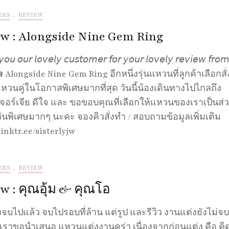
ERS
,
REVIEW
w : Alongside Nine Gem Ring
𝘰𝘶 𝘰𝘶𝘳 𝘭𝘰𝘷𝘦𝘭𝘺 𝘤𝘶𝘴𝘵𝘰𝘮𝘦𝘳 𝘧𝘰𝘳 𝘺𝘰𝘶𝘳 𝘭𝘰𝘷𝘦𝘭𝘺 𝘳𝘦𝘷𝘪𝘦𝘸 𝘧𝘳𝘰
𝘨𝘪𝘢 Alongside Nine Gem Ring อีกหนึ่งรุ่นแหวนที่ลูกค้าเลือกสั่
หวนคู่ในโอกาสพิเศษมากที่สุด วันนี้น้องเดินทางไปไกลถึง
อร์เจีย ดีใจ และ ขอขอบคุณที่เลือกให้แหวนของเราเป็นส่
วันพิเศษมากๆ นะคะ จองคิวสั่งทำ / สอบถามข้อมูลเพิ่มเติม
linktr.ee/sisterlyjw
ERS
,
REVIEW
w : คุณอุ้ม & คุณโอ
จบไปแล้ว จบไปรอบที่ล้าน แต่รูป และรีวิว งานแต่งยังไม่จ
ี้เราขอนำเสนอ แหวนแต่งงานคร่า เนื่องจากก่อนแต่ง คือ คิด