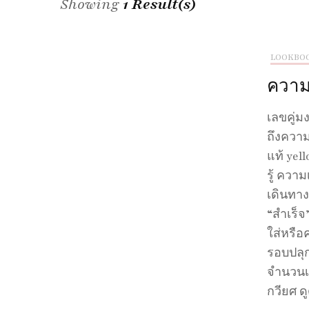
Showing
1 Result(s)
LOOKBO
ความห
เลขคู่ม
ถึงควา
แท้ yel
รู้​ คว
เดินทาง
“สำเร็จ
ใส่หรือ
รอบปลุกเ
จำนวนเพี
กวียศ ด