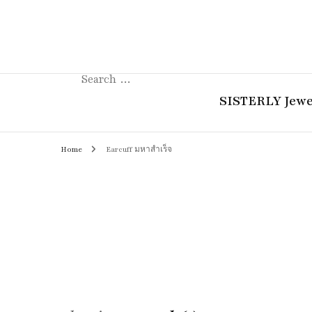
Search
for:
SISTERLY Jewe
Home
Earcuff มหาสำเร็จ
COLLECTION
REVIEW
GUIDE
STORIES