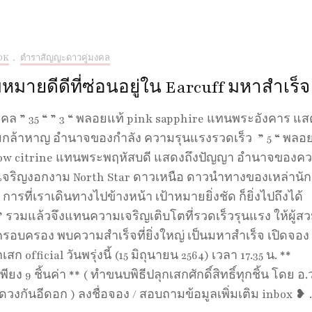
OK
,
ตำราสัญญะดาวคู่มงคล
มายดีดีที่ซ่อนอยู่ใน Earcuff มหาสำเร็จ
งคล ” 35 “ ” 3 “ พลอยแท้ pink sapphire แทนพระอังคาร​ แ
มกล้าหาญ​ อำนาจของกำลัง ความรุนแรงรวดเร็ว ” 5 “ พลอ
low citrine แทนพระพฤหัสบดี​ แสดงถึงปัญญา​ อำนาจของค
ามเจริญงอกงาม North Star ดาวเหนือ ดาวนำทางของเหล่านัก
 การที่เราเดินทางไปข้างหน้า เป้าหมายยิ่งชัด ก็ยิ่งไปถึงได้
” รวมแล้วจึงแทนความเจริญเติบโตที่รวดเร็วรุนแรง​ ให้ผู้ส
ครอบครอง พบความสำเร็จที่ยิ่งใหญ่​ เป็นมหาสำเร็จ เปิดจอง
สก official วันพรุ่งนี้ (15 มิถุนายน 2564) เวลา 17.35 น. **
ยง 9 ชิ้นค่า ** ( ทำขนบพิธีปลุกเสกศักดิ์สิทธิ์ทุกชิ้น โดย อ.
ูดวงกันอีดอก ) ลงชื่อจอง / สอบถามข้อมูลเพิ่มเติม inbox ❥