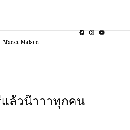
ญิง จิวเวลรี จันทบุรี
Manee Maison
แล้วน๊าาาทุกคน