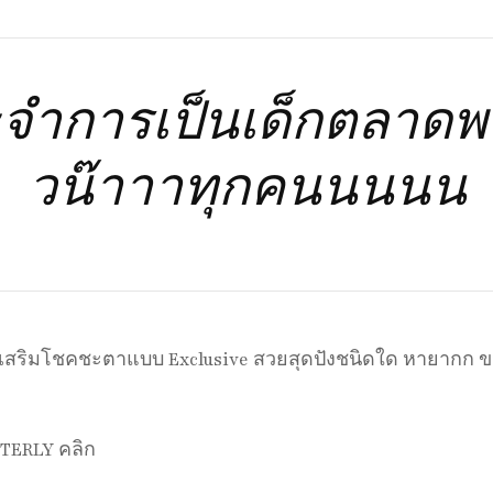
จำการเป็นเด็กตลาดพล
วน๊าาาทุกคนนนนน
เสริมโชคชะตาแบบ Exclusive สวยสุดปังชนิดใด หายากก ข
STERLY คลิก