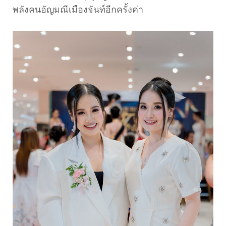
พลังคนอัญมณีเมืองจันท์อีกครั้งค่า