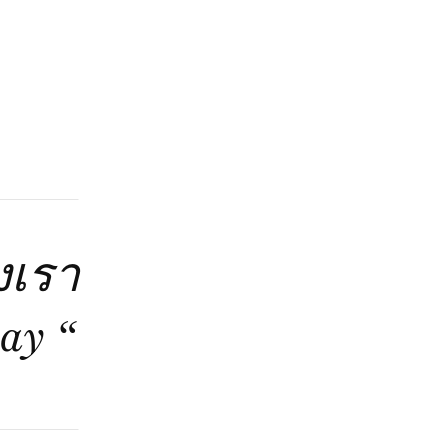
งเรา
ay “