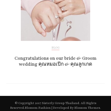
BLOG
Congratulations on our bride & Groom
wedding คุณหมอเป๊ก & คุณลูกเกด
© Copyright 2017 Sisterly Group Thailand. All Rights
Reserved.
Blossom Fashion | Developed By
Blossom Themes
.