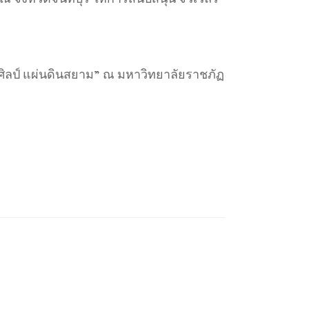
์ศิลป์ แผ่นดินสยาม” ณ มหาวิทยาลัยราชภัฏ