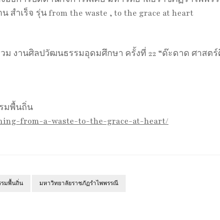
น สำเร็จ รุ่น from the waste , to the grace at heart
ม งานศิลปวัฒนธรรมอุดมศึกษา ครั้งที่ 22 “ด๊ะดาด ศาสตร
มพื้นถิ่น
anning-from-a-waste-to-the-grace-at-heart/
มพื้นถิ่น
มหาวิทยาลัยราชภัฏรำไพพรรณี