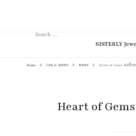
Search
for:
SISTERLY Jewe
Home
CSR & NEWS
NEWS
Heart of Gems: ต่อจิ๊
COLLECTION
REVIEW
GUIDE
Heart of Gems
STORIES