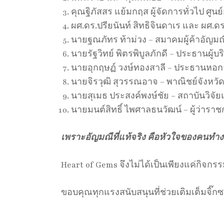
คุณฐิภัสสร แย้มกฤส ผู้จัดการทั่วไป ศูนย์
ผศ.ดร.ปรียนันท์ สิทธิจินดาเร และ ผศ.
นายฐณภัทร ท้าม่วง – สมาคมผู้ค้าอัญมณี
นายรัฐวิทย์ พิตรพิบูลภักดี – ประธานผู้
นายอุกฤษฏ์ วงษ์ทองสาลี – ประธานหอการ
นายจิรวุฒิ สุวรรณอาจ – พาณิชย์จังหวัด
นายสุเมธ ประสงค์พงษ์ชัย – สถาบันวิจ
นายมนต์สิทธิ์ ไพศาลธนวัฒน์ – ผู้ว่าราช
เพราะอัญมณีที่แท้จริง คือหัวใจของคนทำ
Heart of Gems จึงไม่ได้เป็นเพียงแค่กิจก
ขอบคุณทุกแรงสนับสนุนที่ช่วยเติมเต็มจิ๊