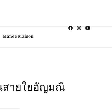
ญิง จิวเวลรี จันทบุรี
Manee Maison
สานสายใยอัญมณี