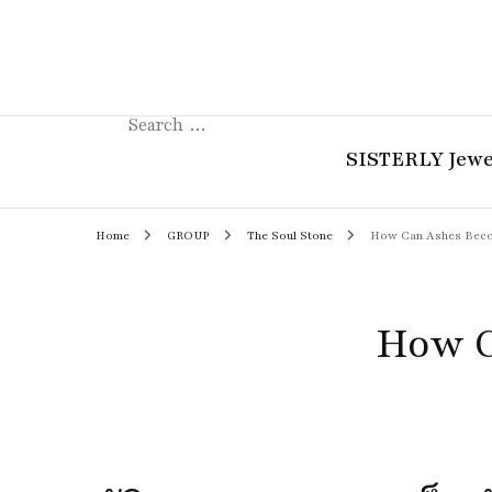
Search
for:
SISTERLY Jewe
Home
GROUP
The Soul Stone
How Can Ashes Beco
COLLECTION
REVIEW
How C
GUIDE
STORIES