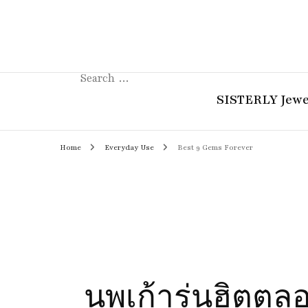
Search
for:
SISTERLY Jewe
Home
Everyday Use
Best 9 Gems Forever
COLLECTION
REVIEW
GUIDE
STORIES
นพเก้ารุ่นฮิตต