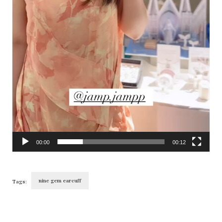
00:00
00:12
nine gem earcuff
Tags:
Post