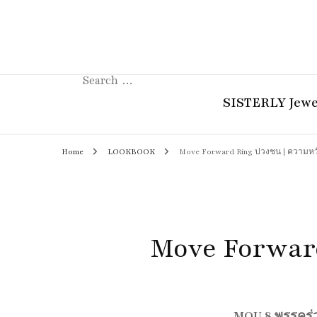
Search
for:
SISTERLY Jewe
Home
LOOKBOOK
Move Forward Ring ปวงชน | ความหวั
COLLECTION
REVIEW
GUIDE
Move Forward
STORIES
MOU 8 พรรคร่