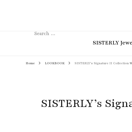
Search
for:
SISTERLY Jewe
Home
LOOKBOOK
SISTERLY’s Signature II Collection 
COLLECTION
REVIEW
GUIDE
SISTERLY’s Signa
STORIES