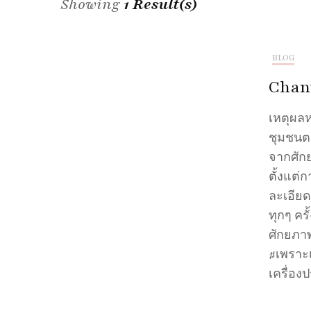
Showing
1 Result(s)
BLOG
Chan
เหตุผลห
ชุมชนตล
จากศักย
ตั้งแต
ละเอียดท
ทุกๆ ครั
ศักยภาพ
#เพราะเ
เครื่อง