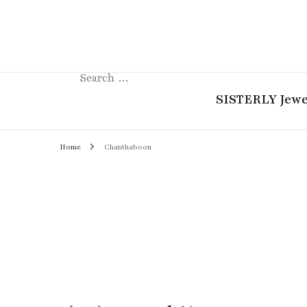
Search
for:
SISTERLY Jewe
Home
Chanthaboon
COLLECTION
REVIEW
GUIDE
STORIES