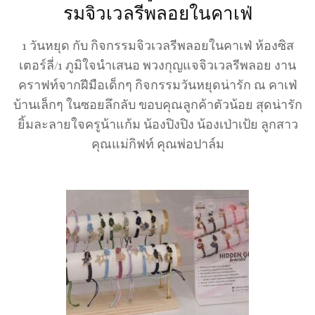
รมจิวเวลรีพลอยในคาเฟ่
1 วันหยุด กับ กิจกรรมจิวเวลรีพลอยในคาเฟ่ ห้องซิส
เตอร์ลี่/1 ภูมิใจนำเสนอ พวงกุญแจจิวเวลรีพลอย งาน
คราฟท์จากฝีมือเด็กๆ กิจกรรมวันหยุดน่ารัก ณ คาเฟ่
บ้านเล็กๆ ในซอยลึกลับ ขอบคุณลูกค้าตัวน้อย สุดน่ารัก
ยิ้มละลายใจครูน้าแก้ม น้องปิงปิง น้องเป่าเป้ย ลูกสาว
คุณแม่กิฟท์ คุณพ่อปาล์ม