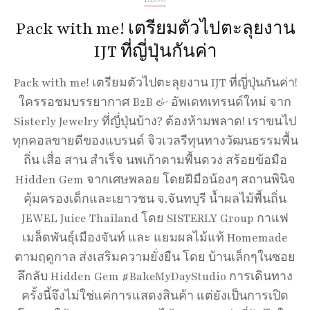
Pack with me! เตรียมตัวไปตะลุยงาน
IJT ที่ญี่ปุ่นกันค่า
Pack with me! เตรียมตัวไปตะลุยงาน IJT ที่ญี่ปุ่นกันค่า!
ใครรอชมบรรยากาศ B2B & อัพเดทเทรนด์ใหม่ จาก
Sisterly Jewelry ที่ญี่ปุ่นบ้าง? ต้องห้ามพลาด! เราขนไป
ทุกคอลขายดีของแบรนด์ จิวเวลรีทุนทางวัฒนธรรมพื้น
ถิ่น เสื่อ สาน สำเร็จ นพเก้าตามพื้นดวง สร้อยข้อมือ
Hidden Gem จากเศษพลอย โดยฝีมือน้องๆ สถานพินิจ
คุ้มครองเด็กและเยาวชน จ.จันทบุรี น้ำผลไม้พื้นถิ่น
JEWEL Juice Thailand โดย SISTERLY Group กาแฟ
เมล็ดพันธุ์เมืองจันท์ และ แยมผลไม้แท้ Homemade
ตามฤดูกาล ส่งเสริมความยั่งยืน โดย บ้านเล็กๆในซอย
ลึกลับ Hidden Gem #BakeMyDayStudio การเดินทาง
ครั้งนี้จึงไม่ใช่แค่การแสดงสินค้า แต่ยังเป็นการเปิด