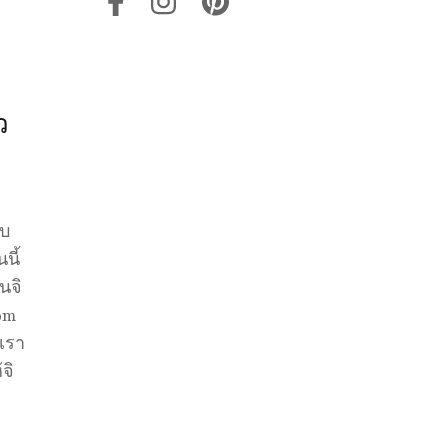
ว
ับ
นี้
นจิ
rom
่เรา
จิ