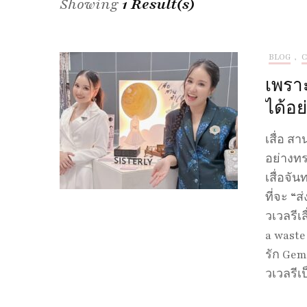
Showing
1 Result(s)
BLOG
,
C
เพราะ
ได้อย
เสื่อ สา
อย่างทร
เสื่อจั
ที่จะ “ส
วเวลรีเ
a waste
รัก Gem
วเวลรีเ