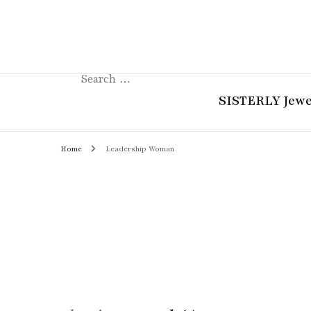
Search
for:
SISTERLY Jewe
Home
Leadership Woman
COLLECTION
REVIEW
GUIDE
STORIES