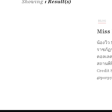
Showing
1 Result(s)
BLOG
Miss 
น้องวิว
ราชภัฏ
คอลเลคช
สถานพิ
Credit 
@porpyt