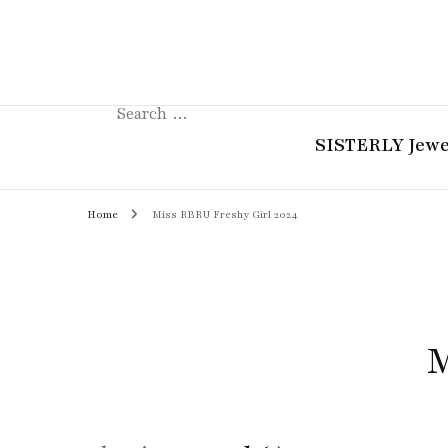
Search
for:
SISTERLY Jewe
Home
Miss RBRU Freshy Girl 2024
COLLECTION
REVIEW
GUIDE
M
STORIES