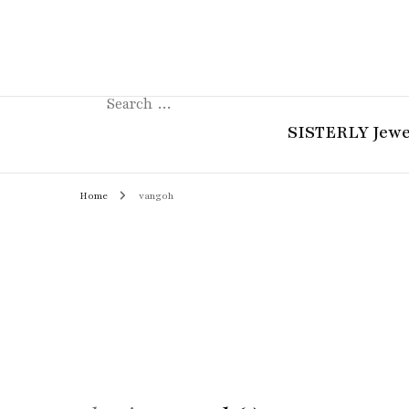
Search
for:
SISTERLY Jewe
Home
vangoh
COLLECTION
REVIEW
GUIDE
STORIES