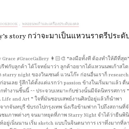
LOOKBOOK
,
พลอยนพเก้าและเครื่องประดับมงคล
ry’s story กว่าจะมาเป็นแหวนราตรีประดั
 Grace #GraceGallery 👩🏻‍🎨 “ลงมือทั้งที ต้องทำให้ดีที่สุด
บรีฟกับลูกค้า ได้โจทย์มาว่า ลูกค้าอยากได้แหวนนพเก้าสไต
starry night ของวินเซนต์ แวนโก๊ะ ก่อนอื่นเราก็ research
นก่อนเลย รู้สึกได้ตั้งแต่แรกว่า passion ข้างในเริ่มมาแล้ว ตื่
กทำงานชิ้นนี้ ^^ ประจวบเหมาะกับช่วงนั้นมีจัดนิทรรศการ 
 Life and Art ” ใจที่มันชอบเสพย์งานศิลป์อยู่แล้วก็นำพา
จากจันทบุรี ขับรถไปกรุงเทพ นั่งเรือข้ามฟาก ไปถึงสถานที่จ
นชมภาพต่างๆ จนมาหยุดที่ภาพ Starry Night จำได้ว่ายืนพิน
ห์อยู่เนิ่นนาน เริ่ม sketch แบบในจินตนาการ เราทึ่งมากที่ล