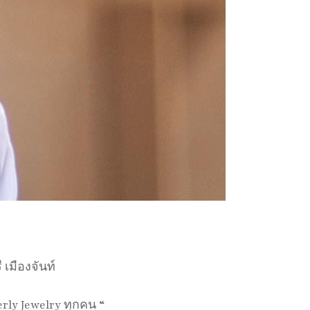
เมืองจันท์
erly Jewelry ทุกคน “