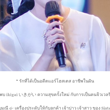
” รักที่ได้เป็นอดีตแอร์โฮสเตส อาชีพในฝัน
ค้นพบ ikigai いきがい ความสุขครั้งใหม่ กับการเป็นคนจิวเวลรี 
ัญมณี & เครื่องประดับให้กับลูกค้า เจ้าบ่าว เจ้าสาว ของ Sist