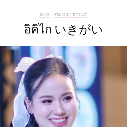
BLOG
,
WEDDING JEWELRY
อิคิไก いきがい