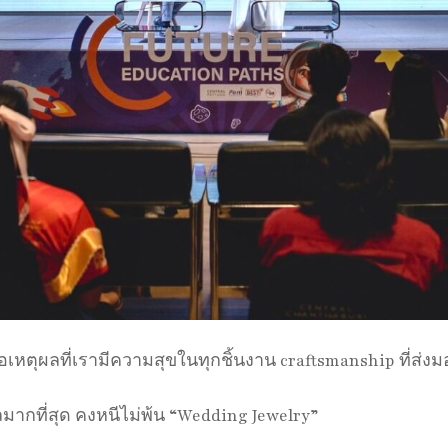
หตุผลที่เรามีความสุขในทุกชิ้นงาน craftsmanship ที่ส่งมอ
ากที่สุด คงหนีไม่พ้น “Wedding Jewelry”