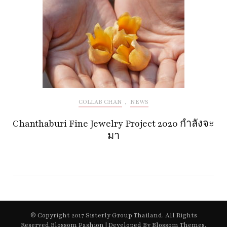
COLLAB CHAN
,
NEWS
Chanthaburi Fine Jewelry Project 2020 กำลังจะ
มา
© Copyright 2017 Sisterly Group Thailand. All Rights
Reserved.
Blossom Fashion | Developed By
Blossom Themes
.