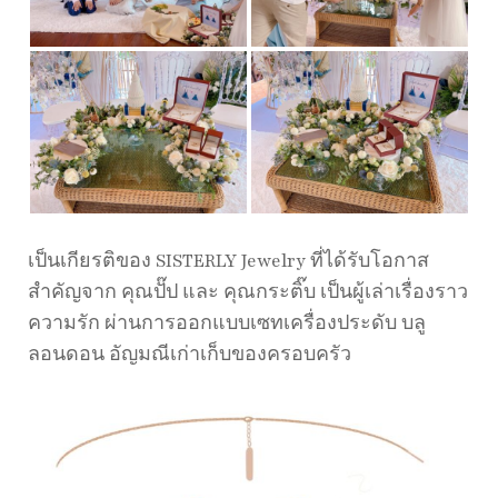
เป็นเกียรติของ SISTERLY Jewelry ที่ได้รับโอกาส
สำคัญจาก คุณปั๊ป และ คุณกระติ๊บ เป็นผู้เล่าเรื่องราว
ความรัก ผ่านการออกแบบเซทเครื่องประดับ บลู
ลอนดอน อัญมณีเก่าเก็บของครอบครัว