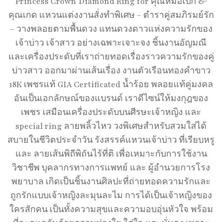
Princess Crown Diamond Ring for คุณหมอเป๊ก &
คุณเกด แหวนแต่งงานสั่งทำพิเศษ – ตำราคู่สมภิรมย์รัก
– วางพลอยตามพื้นดวง แทนดวงดาวแห่งความรักของ
เจ้าบ่าว เจ้าสาว อย่างเฉพาะเจาะจง ชิ้นงานอัญมณี
และเครื่องประดับที่เราถ่ายทอดเรื่องราวความรักของคู่
บ่าวสาว ออกมาผ่านเส้นเรื่อง งานตัวเรือนทองคำขาว
18K เพชรแท้ GIA Certificated น้ำร้อย พลอยแท้คู่มงคล
อันเป็นเอกลักษณ์ของแบรนด์ เราดีไซน์ให้มงกุฎของ
เพชร เสมือนเครื่องประดับบนศีรษะเจ้าหญิง และ
special ring ลายพลิ้วไหว วงพิเศษสำหรับสวมใส่ได้
สบายในชีวิตประจำวัน รังสรรค์แหวนเจ้าบ่าว ที่เรียบหรู
และ ลายเส้นพิถีพิถันไร้ที่ติ เพื่อเหมาะกับการใช้งาน
วิชาชีพ บุคลากรทางการแพทย์ และ ผู้อำนวยการโรง
พยาบาล เกิดเป็นชิ้นงานศิลปะที่ถ่ายทอดความรักและ
ถูกรักแบบเจ้าหญิงละมุนละไม การได้เป็นเจ้าหญิงของ
ใครสักคน เป็นทั้งความสุขและความอบอุ่นหัวใจ พร้อม