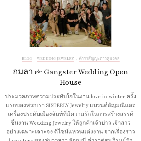
BLOG
,
WEDDING JEWELRY
,
ตำราสัญญะดาวคู่มงคล
กมลา & Gangster Wedding Open
House
ประมวลภาพความประทับใจในงาน love in winter ครั้ง
แรกของพวกเรา SISTERLY Jewelry แบรนด์อัญมณีและ
เครื่องประดับเมืองจันท์ที่มีความรักในการสร้างสรรค์
ชิ้นงาน Wedding Jewelry ให้ลูกค้าเจ้าบ่าว เจ้าสาว
อย่างเฉพาะเจาะจง ดีไซน์แหวนแต่งงาน จากเรื่องราว
love story ของคู่บ่าวสาว อัญมณี ตำราคู่สมภิรมย์รัก