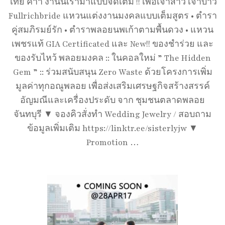
ไทย ค่าา งานนี้เรามาแบบจัดเต็ม !! เพื่อเจ้าสาว เจ้าบ่าว
Fullrichbride แหวนแต่งงานมงคลแบบเต็มสูตร • ตำรา
คู่สมภิรมย์รัก • ตำราพลอยนพเก้าตามพื้นดวง • แหวน
เพชรแท้ GIA Certificated และ New!! ของชำร่วย และ
ของรับไหว้ พลอยมงคล :: ในคอลใหม่ ” The Hidden
Gem ” :: ร่วมสนับสนุน Zero Waste ด้วยโครงการเพิ่ม
มูลค่าทุกอณูพลอย เพื่อส่งเสริมเศรษฐกิจสร้างสรรค์
อัญมณีและเครื่องประดับ จาก ชุมชนตลาดพลอย
จันทบุรี ▼ จองคิวสั่งทำ Wedding Jewelry / สอบถาม
ข้อมูลเพิ่มเติม https://linktr.ee/sisterlyjw ▼
Promotion …