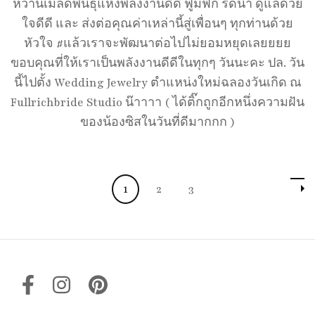
หว่านเมล็ดพันธุ์แห่งพลังงานดีดี ฟูมฟัก รดน้ำ ดูแลด้วย
ใจดีดี และ ส่งต่อคุณค่าเหล่านี้สู่เพื่อนๆ ทุกท่านด้วย
หัวใจ #แล้วเราจะพัฒนาต่อไปไม่ยอมหยุดเลยยยย
ขอบคุณที่ให้เราเป็นพลังงานดีดีในทุกๆ วันนะคะ ปล. วัน
นี้ไปตั้ง Wedding Jewelry ตำแหน่งใหม่ฉลองวันเกิด ณ
Fullrichbride Studio น๊าาาา ( ได้ติ๊กถูกอีกหนึ่งความฝัน
ของน้องซิสในวันที่ดีมากกก )
Posts
Page
Page
Page
1
2
3
pagination