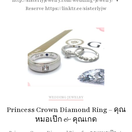
http://sisterlyjewelry.com/wedding-jewelry/ ▼
Reserve https://linktr.ee/sisterlyjw
WEDDING JEWELRY
Princess Crown Diamond Ring – คุณ
หมอเป๊ก & คุณเกด