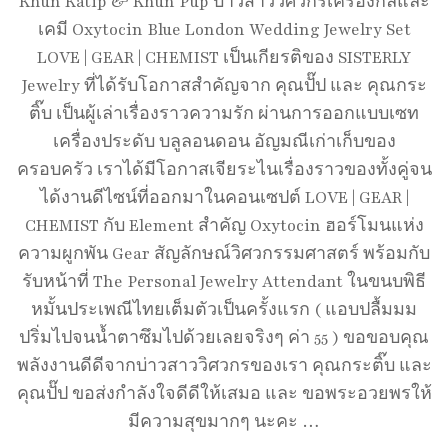
Khun Katip & Khun Pup บ่าวสาววิศวกรเครื่องกลและ
เคมี Oxytocin Blue London Wedding Jewelry Set
LOVE | GEAR | CHEMIST เป็นเกียรติของ SISTERLY
Jewelry ที่ได้รับโอกาสสำคัญจาก คุณปั๊ป และ คุณกระ
ติ๊บ เป็นผู้เล่าเรื่องราวความรัก ผ่านการออกแบบเซท
เครื่องประดับ บลูลอนดอน อัญมณีเก่าเก็บของ
ครอบครัว เราได้มีโอกาสเจียระไนเรื่องราวของทั้งคู่จน
ได้งานดีไซน์ที่ออกมาในคอนเซปต์ LOVE | GEAR |
CHEMIST กับ Element สำคัญ Oxytocin ฮอร์โมนแห่ง
ความผูกพัน Gear สัญลักษณ์วิศวกรรมศาสตร์ พร้อมกับ
รับหน้าที่ The Personal Jewelry Attendant ในขนบพิธี
หมั้นประเพณีไทยเต็มตัวเป็นครั้งแรก ( แอบปลื้มมม
ปริ่มไปจนน้ำตาซึมไปด้วยเลยจริงๆ ค่า 55 ) ขอขอบคุณ
พลังงานดีดีจากบ่าวสาววิศวกรของเรา คุณกระติ๊บ และ
คุณปั๊ป ขอส่งกำลังใจดีดีให้เสมอ และ ขอพระอวยพรให้
มีความสุขมากๆ นะคะ …