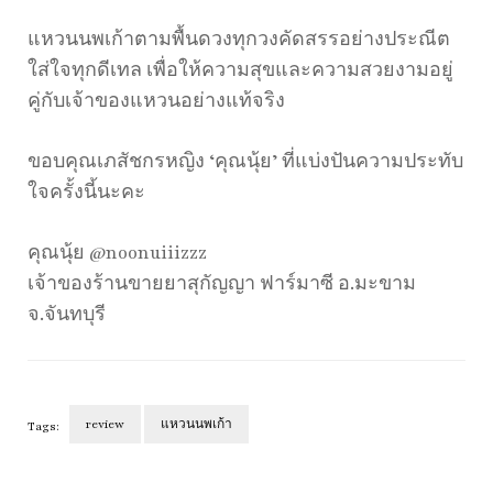
แหวนนพเก้าตามพื้นดวงทุกวงคัดสรรอย่างประณีต
ใส่ใจทุกดีเทล เพื่อให้ความสุขและความสวยงามอยู่
คู่กับเจ้าของแหวนอย่างแท้จริง
ขอบคุณเภสัชกรหญิง ‘คุณนุ้ย’ ที่แบ่งปันความประทับ
ใจครั้งนี้นะคะ
คุณนุ้ย @noonuiiizzz
เจ้าของร้านขายยาสุกัญญา ฟาร์มาซี อ.มะขาม
จ.จันทบุรี
review
แหวนนพเก้า
Tags:
Post