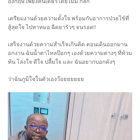
อังกฤษ เพียงคนเดียวโดยไม่มี กลก
เตรียมงานด้วยความตั้งใจ พร้อมกับอาการป่วยไข้ที่
สู้สุดใจ ไปหาหมอ ฉีดยารัวๆ จนรอด!!
เสร็จงานด้วยความสำเร็จเกินคิด ตอนเดินออกมาน
อกงาน ฉันน้ำตาไหลป๊อกๆ เองด้วยความต่างๆ ที่ท้วม
ท้น โล่งใจ ดีใจ ปลื้มใจ และ ฉันอยากบอกดังๆ
ว่าฉันภูมิใจในตัวเองว๊อยยยยยย