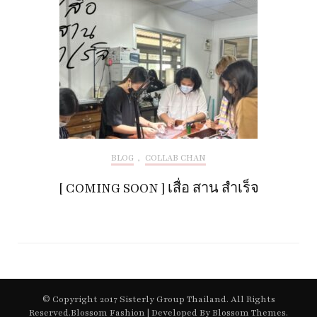
BLOG
,
COLLAB CHAN
[ COMING SOON ] เสื่อ สาน สำเร็จ
© Copyright 2017 Sisterly Group Thailand. All Rights
Reserved.
Blossom Fashion | Developed By
Blossom Themes
.