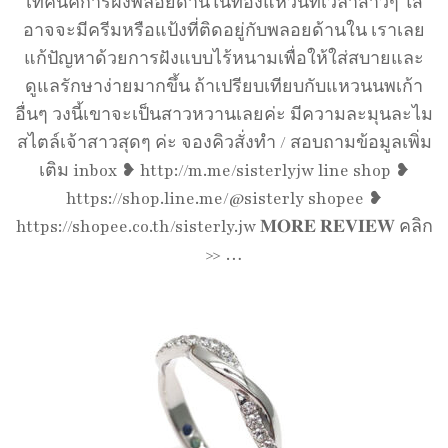
เทคนิคการฝังพลอยด้านในท้องแหวนที่เวลาสาวๆ ใส่
อาจจะมีครีมหรือแป้งที่ติดอยู่กับพลอยด้านใน เราเลย
แก้ปัญหาด้วยการฝังแบบไร้หนามเพื่อให้ใส่สบายและ
ดูแลรักษาง่ายมากขึ้น ถ้าเปรียบเทียบกับแหวนนพเก้า
อื่นๆ วงนี้เขาจะเป็นสาวหวานเลยค่ะ มีความละมุนละไม
สไตล์เจ้าสาวสุดๆ ค่ะ จองคิวสั่งทำ / สอบถามข้อมูลเพิ่ม
เติม inbox ❥ http://m.me/sisterlyjw line shop ❥
https://shop.line.me/@sisterly shopee ❥
https://shopee.co.th/sisterly.jw 𝐌𝐎𝐑𝐄 𝐑𝐄𝐕𝐈𝐄𝐖 คลิก
>> …