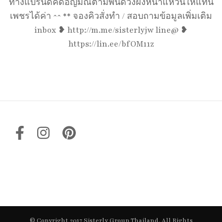
ทางแบรนด์คัดอัญมณีตามพื้นดวงฝังหน้าแหวนให้แทน
เพชรได้ค่า ^^ ** จองคิวสั่งทำ / สอบถามข้อมูลเพิ่มเติม
inbox ❥ http://m.me/sisterlyjw line@ ❥
https://lin.ee/bfOM11z
© Copyright 2017 Sisterly Group Thailand. All Rights