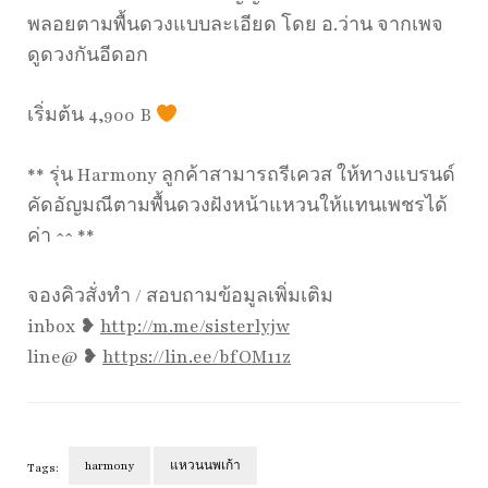
พลอยตามพื้นดวงแบบละเอียด โดย อ.ว่าน จากเพจ
ดูดวงกันอีดอก
เริ่มต้น 4,900 B
** รุ่น Harmony ลูกค้าสามารถรีเควส ให้ทางแบรนด์
คัดอัญมณีตามพื้นดวงฝังหน้าแหวนให้แทนเพชรได้
ค่า ^^ **
จองคิวสั่งทำ / สอบถามข้อมูลเพิ่มเติม
inbox ❥
http://m.me/sisterlyjw
line@ ❥
https://lin.ee/bfOM11z
harmony
แหวนนพเก้า
Tags: